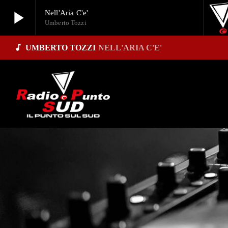
play_arrow
Nell'Aria C'e'
Umberto Tozzi
music_note
UMBERTO TOZZI
NELL'ARIA C'E'
play_arrow
ASCOLTA LA DIRETTA