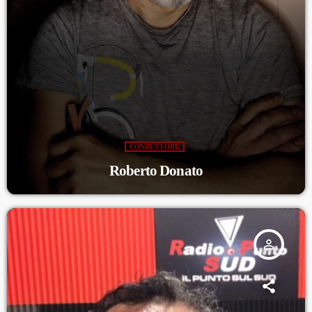
CONDUTTORE
Roberto Donato
person_outline